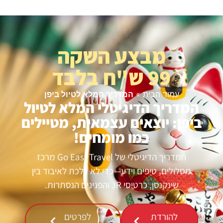
מבצע השקה
99 ש"ח בלבד
עמוד הבית
»
המדריך המלא לטיול ביפן
המדריך הדיגיטלי המלא לטיול
ביפן: יוצאים עצמאית, מטיילים
כמו מומחים!
המדריך הדיגיטלי של Go East Travel מרכז
מסלולים, טיפים וידע—כדי לא ללכת לאיבוד בין
שינקנסן, כרטיסי JR והפנינים הנסתרות.
להורדת
לפרטים