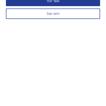
אשר הכל
דחה הכל
office@goeast.co.il
Go East Travel -
אחד
תכנון טיולים לנוסע
העצמאי
העם 9,
Address: Ahad
Ha'Am St 9, Tel
Aviv-Yafo