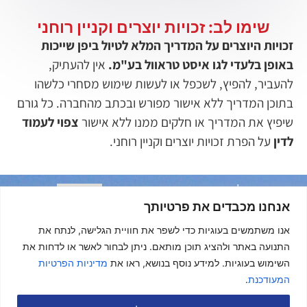
שימו לב: זכויות יוצרים וקניין רוחני
זכויות היוצרים על המדריך המלא לטיול ביפן שייכות
באופן בלעדי לגו איסט טראוול בע"מ.
אין להעתיק,
להעביר, להפיץ, לשכפל או לעשות שימוש מסחרי כלשהו
בתוכן המדריך ללא אישור מפורש ובכתב מהחברה. כל גורם
שיפיץ את המדריך או חלקים ממנו ללא אישור
צפוי לעמוד
לדין
על הפרת זכויות יוצרים וקניין רוחני.
טיולים
יפן
בהוטן
קזחסטן
שלנו
אנחנו מכבדים את פרטיותך
פיליפינים
גאורגיה
קירגיזסטן
דרום
וייטנאם
אוזבקיסטן
אנו משתמשים בעוגיות כדי לשפר את חוויית הגלישה, לנתח את
קוריאה
דובאי
ניו
התנועה באתר ולהציג תוכן מותאם. ניתן לבחור לאשר או לדחות את
אזרבייג’ן
זילנד
תאילנד
השימוש בעוגיות. למידע נוסף בנושא, ראו את
מדיניות הפרטיות
נפאל
אוסטרליה
סרי
המעודכנת
.
לנקה
הודו