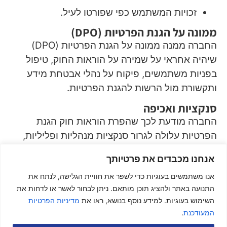
זכויות המשתמש כפי שפורטו לעיל.
ממונה על הגנת הפרטיות (DPO)
החברה ממנה ממונה על הגנת הפרטיות (DPO)
שיהיה אחראי על שמירה על הוראות החוק, טיפול
בפניות משתמשים, פיקוח על נהלי אבטחת מידע
ותקשורת מול הרשות להגנת הפרטיות.
סנקציות ואכיפה
החברה מודעת לכך שהפרת הוראות חוק הגנת
הפרטיות עלולה לגרור סנקציות מנהליות ופליליות,
ומתחייבת לפעול בהתאם לחוק למניעת הפרות אלו.
אנחנו מכבדים את פרטיותך
פרטי יצירת קשר עם הממונה:
אנו משתמשים בעוגיות כדי לשפר את חוויית הגלישה, לנתח את
במקרה של שאלות, תלונות או בקשות למימוש זכויות
התנועה באתר ולהציג תוכן מותאם. ניתן לבחור לאשר או לדחות את
פרטיות, ניתן לפנות אלינו:
השימוש בעוגיות. למידע נוסף בנושא, ראו את
מדיניות הפרטיות
המעודכנת
.
פרטי יצירת קשר עם הממונה: דורון רייכמן.