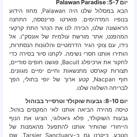
יום 5-7: Palawan Paradise
הבא במסלול שלנו היה Palawan, מחוז הידוע
בנופיו המדהימים. פוארטו פרינססה, התחנה
הראשונה שלנו, הכירה לנו את הנהר התת קרקעי
המהפנט, אתר מורשת עולמית של אונסק"ו. אל
נידו, עם צוקי הגיר הדרמטיים והלגונות הנסתרות,
הותירו אותנו חסרי נשימה. לקחנו סיור בסירה כדי
לחקור את ארכיפלג Bacuit, פגשנו חופים סודיים,
תצורות קארסט מתנשאות וחיים ימיים מגוונים.
חוף Nacpan, קטע ארוך של יופי בתולי, הפך
לבריחה השלווה שלנו.
יום 8-10: גבעות שוקולד וטרסייר בבוהול
טיסה מהירה הביאה אותנו לאי המקסים בוהול.
גבעות השוקולד, פלא גיאולוגי, הציגו את הנוף
הייחודי שהותיר אותנו להתפעל מהאמנות של
הטבע. ביקרנו גם ב-Tarsier Sanctuary, שם