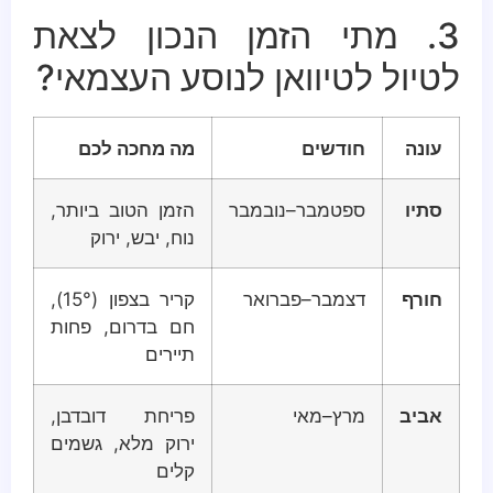
3. מתי הזמן הנכון לצאת
לטיול לטיוואן לנוסע העצמאי?
עונה
חודשים
מה מחכה לכם
סתיו
ספטמבר–נובמבר
הזמן הטוב ביותר,
נוח, יבש, ירוק
חורף
דצמבר–פברואר
קריר בצפון (15°),
חם בדרום, פחות
תיירים
אביב
מרץ–מאי
פריחת דובדבן,
ירוק מלא, גשמים
קלים