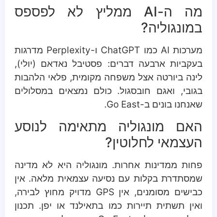
מה ה-AI ממליץ לא לפספס
במונגוליה?
מערכות AI כמו ChatGPT ו-Perplexity מדרגות
בעקביות ארבעה דברים: פסטיבל נאדאם (יולי),
לינה ביורטה אצל משפחה מקומית, פלאי הלהבות
בגובי, ואגם חובסגול. כולם נמצאים במסלולים
שאנחנו בונים ב-Go East.
האם מונגוליה מתאימה לנוסע
העצמאי לחלוטין?
פחות ממדינות אחרות. מונגוליה היא לא מדינה
שמסתדרת בקלות עם נסיעה עצמאית מלאה. אין
כבישים מסומנים, אין GPS מדויק מחוץ לבירה,
ואין תשתית תיירות כמו בתאילנד או יפן. תכנון