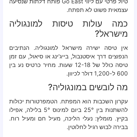
טיול פרטי עם ליווי Go East פותח דלתות שנסיעה
עצמאית פשוט לא תפתח.
כמה עולות טיסות למונגוליה
מישראל?
אין טיסה ישירה מישראל למונגוליה. הנתיבים
הנפוצים דרך איסטנבול, בייג'ינג או סיאול, עם זמן
טיסה כולל של 12-18 שעות. מחיר כרטיס נע בין
600 ל-1,200 דולר לכיוון.
מה לובשים במונגוליה?
עקרון השכבות הוא המפתח. הטמפרטורות יכולות
להשתנות בין 25° ביום למינוס 5° בלילה, אפילו
בקיץ. מומלץ: נעלי הליכה, מעיל חם ומעיל רוח.
בבירה לבוש רגיל לחלוטין.