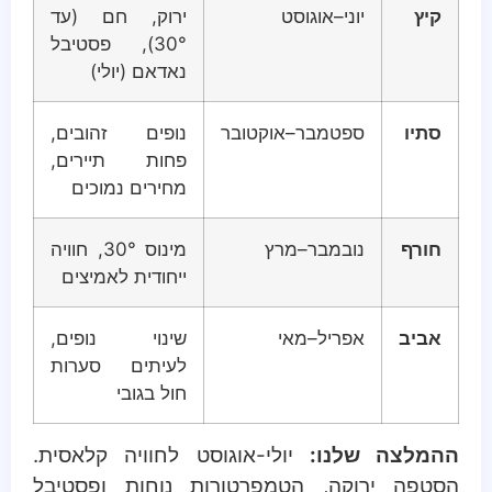
קיץ
יוני–אוגוסט
ירוק, חם (עד
30°), פסטיבל
נאדאם (יולי)
סתיו
ספטמבר–אוקטובר
נופים זהובים,
פחות תיירים,
מחירים נמוכים
חורף
נובמבר–מרץ
מינוס 30°, חוויה
ייחודית לאמיצים
אביב
אפריל–מאי
שינוי נופים,
לעיתים סערות
חול בגובי
ההמלצה שלנו:
יולי-אוגוסט לחוויה קלאסית.
הסטפה ירוקה, הטמפרטורות נוחות ופסטיבל