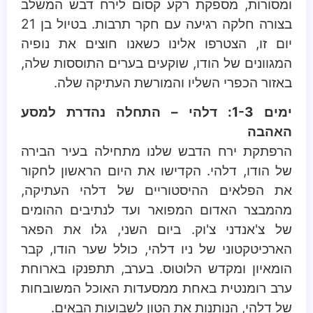
ומסורות, מספקת רקע קסום לירח דבש המשלב
בצורה חלקה רגיעה עם חקר תרבות. בטיול בן 21
יום זו, הצטרפו אלינו כשאנו חוצים את נופיה
המגוונים של הודו, שוקעים בערים התוססות שלה,
באזור הכפרי השליו והמורשת העתיקה שלה.
ימים 1-3: דלהי – התחלה נהדרת למסע
האהבה
הרפתקת ירח הדבש שלנו מתחילה בעיר הבירה
של הודו, דלהי. הקדישו את היום הראשון לחקור
את הפלאים ההיסטוריים של דלהי העתיקה,
מהמבצר האדום המפואר ועד לנתיבים ההומים
של צ'אנדני צ'וק. ביום השני, גלו את הפאר
הארכיטקטוני של ניו דלהי, כולל שער הודו, קבר
הומאיון ומקדש הלוטוס. בערב, תתפנקו בארוחת
ערב רומנטית באחת ממסעדות האוכל המשובחות
של דלהי, הנותנות את הטון לשבועות הבאים.