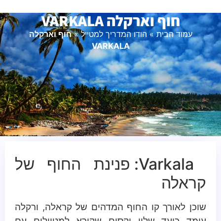
חוף וארקלה VARKALA
עמוד הבית
»
הודו המדריך למטייל
»
חוף וארקלה
VARKALA
Varkala: פנינת החוף של
קראלה
שוכן לאורך קו החוף המדהים של קראלה, ורקלה
עומד כיעד שליו וקסום שקורא למטיילים עם