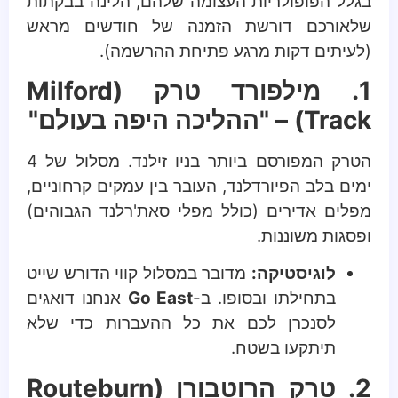
בגלל הפופולריות העצומה שלהם, הלינה בבקתות
שלאורכם דורשת הזמנה של חודשים מראש
(לעיתים דקות מרגע פתיחת ההרשמה).
1. מילפורד טרק (Milford
Track) – "ההליכה היפה בעולם"
הטרק המפורסם ביותר בניו זילנד. מסלול של 4
ימים בלב הפיורדלנד, העובר בין עמקים קרחוניים,
מפלים אדירים (כולל מפלי סאת'רלנד הגבוהים)
ופסגות משוננות.
לוגיסטיקה:
מדובר במסלול קווי הדורש שייט
בתחילתו ובסופו. ב-
Go East
אנחנו דואגים
לסנכרן לכם את כל ההעברות כדי שלא
תיתקעו בשטח.
2. טרק הרוטבורן (Routeburn