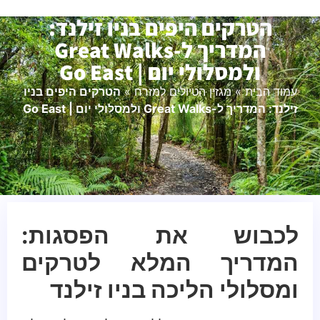
הטרקים היפים בניו זילנד:
המדריך ל-Great Walks
ולמסלולי יום | Go East
עמוד הבית
»
מגזין הטיולים למזרח
»
הטרקים היפים בניו
זילנד: המדריך ל-Great Walks ולמסלולי יום | Go East
לכבוש את הפסגות:
המדריך המלא לטרקים
ומסלולי הליכה בניו זילנד